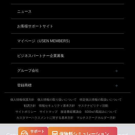
事業内容
導入事例
導入事例
POSレジ 他
ニュース
社長メッセージ
お役立ち情報
お役立ち情報
USENレジ
オーダーシステム
沿革
お客様サポートサイト
USENセルフレジ
USEN Ticket & Pay
事業所一覧
キャッシュレス決済
マイページ
USENレジTAB BEAUTY
（USEN MEMBERS）
店舗DX
USEN ハンディ
USEN PAY
ロボティクス
USENレジTAB STORE
数字で見るUSEN
USEN Mobile Order
USEN PAY
KettyBot Pro（配膳）
ビジネスパートナー企業募集
集客・予約
サスティナビリティ
USENレジTAB HEALTHCARE
+
USEN Tablet Order
PuduBot2（配膳）
USEN SMART RESERVE
⁩音楽配信
グループ会社
グループ会社
勤怠管理「USEN スタッフシフト」
USEN Order & Pay
USEN PAY ENTRY
BellaBot Pro（配膳）
ヒトサラ
USEN MUSIC
USEN & U-NEXT GROUP
通信
採用情報
USEN My Menu Premium
USEN PAY QR
登録商標
PUDU T300（運搬）
SAVOR JAPAN
株式会社 U-NEXT HOLDINGS
USEN MUSIC Entertainment
USEN AIR UNLIMITED
電話
登録第７０２６４７０号
PUDU CC1（清掃）
アプリンク
OTORAKU -音・楽-
USEN AIR
個人情報保護方針
個人情報の取り扱いについて
特定個人情報の取扱いについて
USEN PHONE
登録第７０２６８８０号
防犯カメラ
勧誘方針
KLEENBOT C40（清掃）
情報セキュリティ基本方針
サステナビリティ活動
サロン向け予約システム
登録第６６５８３１３号
CM録音機能つきBGM
USEN光
サイトポリシー
USEN Camera
サイトマップ
放送番組審議会
SDGsの取組みについて
登録第６６１８６０３号
サイネージ
「USEN RESERVE BEAUTY」
KLEENBOT C30（清掃）
カスタマーハラスメントに対する基本方針
マルチステークホルダー方針
海外店舗BGM
USEN Wi-Fi
登録第６３８６７４６号
NEXTクラウドビュー
USENサイネージ
開業サポート
PUDU MT1（清掃）
登録第６１５８６１６号
複数店舗の配信管理
USEN GATE 02
サポート
USEN Camera ライト
登録第６０１６５１３号
保険料シミュレーション