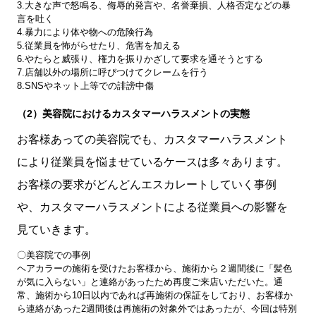
3.大きな声で怒鳴る、侮辱的発言や、名誉棄損、人格否定などの暴
言を吐く
4.暴力により体や物への危険行為
5.従業員を怖がらせたり、危害を加える
6.やたらと威張り、権力を振りかざして要求を通そうとする
7.店舗以外の場所に呼びつけてクレームを行う
8.SNSやネット上等での誹謗中傷
（2）美容院におけるカスタマーハラスメントの実態
お客様あっての美容院でも、カスタマーハラスメント
により従業員を悩ませているケースは多々あります。
お客様の要求がどんどんエスカレートしていく事例
や、カスタマーハラスメントによる従業員への影響を
見ていきます。
〇美容院での事例
ヘアカラーの施術を受けたお客様から、施術から２週間後に「髪色
が気に入らない」と連絡があったため再度ご来店いただいた。通
常、施術から10日以内であれば再施術の保証をしており、お客様か
ら連絡があった2週間後は再施術の対象外ではあったが、今回は特別