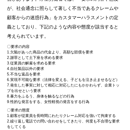
が、社会通念に照らして著しく不当であるクレームや
顧客からの迷惑行為」をカスタマーハラスメントの定
義としており、下記のような内容や態度が該当すると
考えられています。
〇要求の内容
1.欠陥があった商品の代金より、高額な賠償を要求
2.謝罪として土下座を求める要求
3.従業員の解雇を求める要求
4.自社製品以外の要求
5.不当な返品を要求
6.実現不可能な要求（法律を変える、子どもを泣き止ませるなど）
7.発生した事実に対して相応に対応したにもかかわらず、企業トッ
プを出せという要求
8.暴力をふるう、身体を触るなどの行為
9.性的な発言をする、女性軽視の発言をする行為
〇要求の態度
1.顧客が従業員を長時間にわたりクレーム対応を強いて拘束する
2.繰り返し電話での問い合わせをしてきたり、何度も不合理な要求
をしてくる